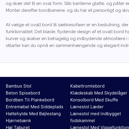
og skær det til en oval form. Slib kanterne glatte, og påfør e
Monter derefter bordbenene, og du har et personligt og sk
At vælge et ovalt bord til sækkesofaen er en beslutning, d
funktionalitet. Det bløde, flydende design af et ovalt bor
kurver og skaber en behagelig og indbydende atmosfære i d
stilarter kan du opnå en sammenhængende og elegant indret
Bambus Stol
Kabeltromlebord
Beton Spisebord
Klædeskab Med Skydelåger
Bordben Til Plankebord
Konsolbord Med Skuffe
Entremøbel Med Siddeplads
Lænestol Læder
Hattehylde Med Bøjlestang
Lænestol med indbygget
Hjørnebænk
fodskammel
Høj Taburet
Lænestol Med Vippefunktion