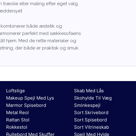
n træolie eller maling efter eget valg.
ræddersyet
er kombinerer både æstetik og
d harmonerer perfekt med sækkesofaens
it hjem. Med de rette materialer og
ning, der både er praktisk og smuk.
Loftstige
Skab Med Lås
Makeup Spejl Med Lys
Skohylde Til Væg
Marmor Spisebord
Sminkespejl
Metal Reol
Sort Skrivebord
Rattan Stol
Sort Spisebord
Rokkestol
Sort Vitrineskab
Rullebord Med Skuffer
Spejl Med Hylde