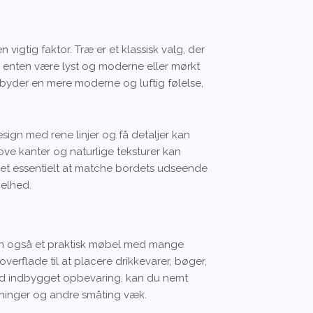
 vigtig faktor. Træ er et klassisk valg, der
an enten være lyst og moderne eller mørkt
lbyder en mere moderne og luftig følelse,
design med rene linjer og få detaljer kan
ove kanter og naturlige teksturer kan
r det essentielt at matche bordets udseende
elhed.
, men også et praktisk møbel med mange
erflade til at placere drikkevarer, bøger,
med indbygget opbevaring, kan du nemt
ninger og andre småting væk.