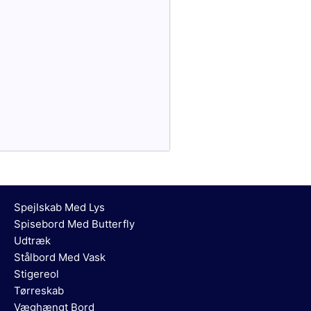
Spejlskab Med Lys
Spisebord Med Butterfly
Udtræk
Stålbord Med Vask
Stigereol
Tørreskab
Væghængt Bord