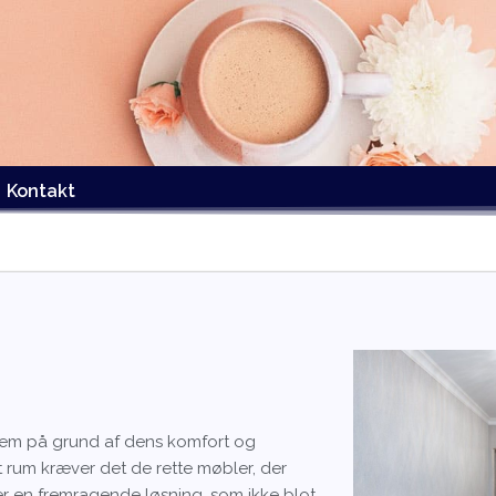
Kontakt
jem på grund af dens komfort og
t rum kræver det de rette møbler, der
r en fremragende løsning, som ikke blot