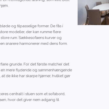
 hjem.
bløde og tilpasselige former. De fås i
 store modeller, der kan rumme flere
g store rum. Sækkesofaens kurver og
, men snarere harmonerer med dens form.
 flere grunde. For det første matcher det
aber en mere flydende og sammenhængende
at de ikke har skarpe hjørner, hvilket gør
res centralt i stuen som et sofabord,
aen, hvor det giver nem adgang til