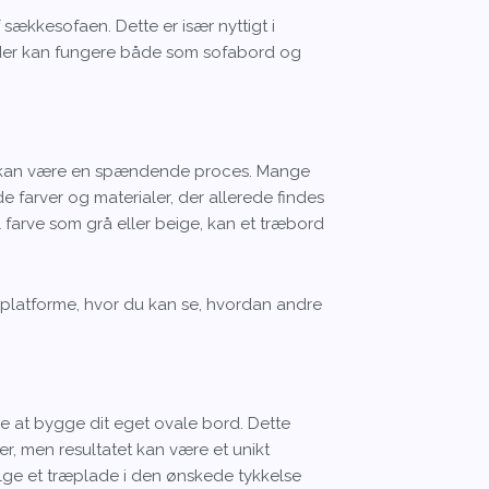
sækkesofaen. Dette er især nyttigt i
, der kan fungere både som sofabord og
.
rd kan være en spændende proces. Mange
de farver og materialer, der allerede findes
l farve som grå eller beige, kan et træbord
ne platforme, hvor du kan se, hvordan andre
je at bygge dit eget ovale bord. Dette
, men resultatet kan være et unikt
ælge et træplade i den ønskede tykkelse