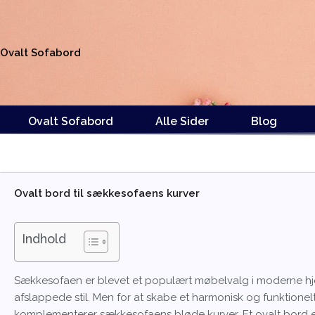
Gå
til
indholdet
Ovalt Sofabord
Ovalt Sofabord
Alle Sider
Blog
Ovalt bord til sækkesofaens kurver
Indhold
Sækkesofaen er blevet et populært møbelvalg i moderne h
afslappede stil. Men for at skabe et harmonisk og funktionel
komplementerer sækkesofaens bløde kurver. Et ovalt bord e