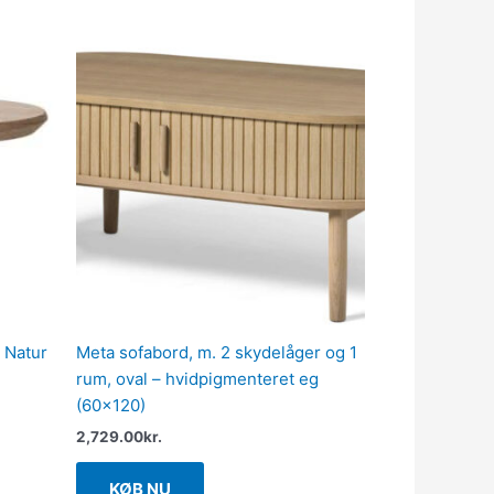
 Natur
Meta sofabord, m. 2 skydelåger og 1
rum, oval – hvidpigmenteret eg
(60×120)
2,729.00
kr.
KØB NU