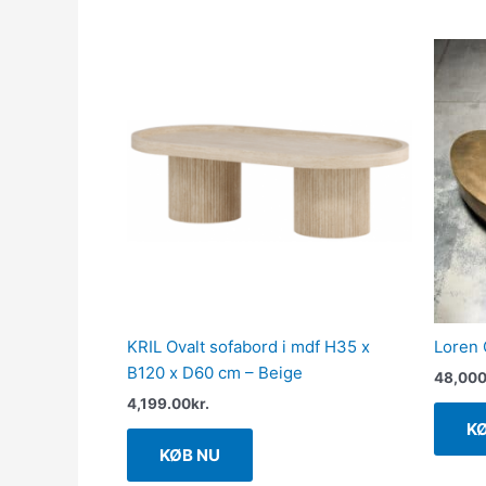
KRIL Ovalt sofabord i mdf H35 x
Loren 
B120 x D60 cm – Beige
48,000
4,199.00
kr.
K
KØB NU