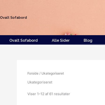
Gå
til
indholdet
Ovalt Sofabord
Ovalt Sofabord
Alle Sider
Blog
Forside
/ Ukategoriseret
Ukategoriseret
Viser 1–12 af 61 resultater