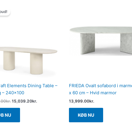
Den
Den
oprindelige
aktuelle
bud!
pris
pris
var:
er:
18,799.00kr..
15,039.20kr..
raft Elements Dining Table –
FRIEDA Ovalt sofabord i marm
g – 240×100
x 60 cm – Hvid marmor
.00
kr.
15,039.20
kr.
13,999.00
kr.
ØB NU
KØB NU