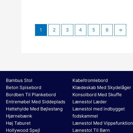
1
2
3
4
5
6
→
Bambus Stol
Kabeltromlebord
Beton Spisebord
Klædeskab Med Skydelåger
Bordben Til Plankebord
Konsolbord Med Skuffe
Entremøbel Med Siddeplads
Lænestol Læder
Hattehylde Med Bøjlestang
Lænestol med indbygget
Hjørnebænk
fodskammel
Høj Taburet
Lænestol Med Vippefunktion
Hollywood Spejl
Lænestol Til Børn