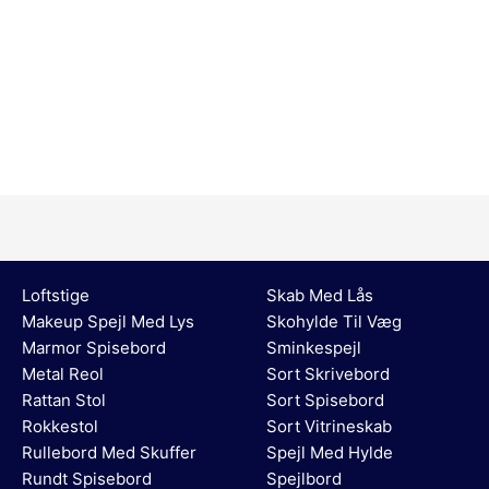
Loftstige
Skab Med Lås
Makeup Spejl Med Lys
Skohylde Til Væg
Marmor Spisebord
Sminkespejl
Metal Reol
Sort Skrivebord
Rattan Stol
Sort Spisebord
Rokkestol
Sort Vitrineskab
Rullebord Med Skuffer
Spejl Med Hylde
Rundt Spisebord
Spejlbord