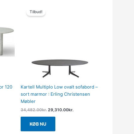
Den
Den
oprindelige
aktuelle
Tilbud!
pris
pris
var:
er:
34,482.00kr..
29,310.00kr..
or 120
Kartell Multiplo Low ovalt sofabord –
sort marmor : Erling Christensen
Møbler
34,482.00
kr.
29,310.00
kr.
KØB NU