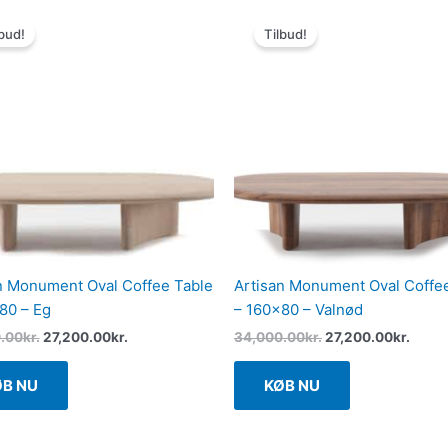
Den
Den
Den
Den
oprindelige
aktuelle
oprindelige
aktue
bud!
Tilbud!
pris
pris
pris
pris
var:
er:
var:
er:
34,000.00kr..
27,200.00kr..
34,000.00kr..
27,20
n Monument Oval Coffee Table
Artisan Monument Oval Coffe
80 – Eg
– 160×80 – Valnød
.00
kr.
27,200.00
kr.
34,000.00
kr.
27,200.00
kr.
ØB NU
KØB NU