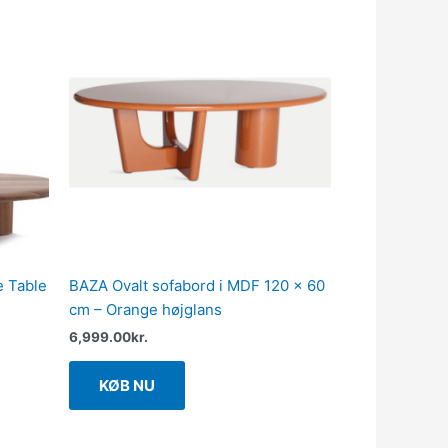
lle
0.00kr..
e Table
BAZA Ovalt sofabord i MDF 120 x 60
cm – Orange højglans
6,999.00
kr.
KØB NU