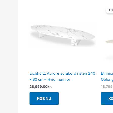
Til
Eichholtz Aurore sofabord i sten 240
Ethnic
x 80 cm – Hvid marmor
Oblon
28,999.00
kr.
18,799
KØB NU
K