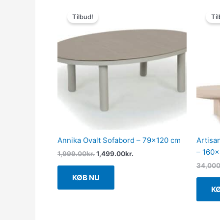
Den
Den
oprindelige
aktuelle
Tilbud!
Til
pris
pris
var:
er:
1,999.00kr..
1,499.00kr..
Annika Ovalt Sofabord – 79×120 cm
Artisa
– 160×
1,999.00
kr.
1,499.00
kr.
34,000
KØB NU
K