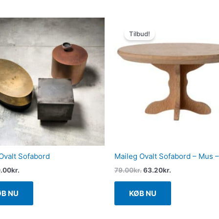
Den
Den
oprindelige
aktuelle
Tilbud!
pris
pris
var:
er:
79.00kr..
63.20kr..
Ovalt Sofabord
Maileg Ovalt Sofabord – Mus –
.00
kr.
79.00
kr.
63.20
kr.
ØB NU
KØB NU