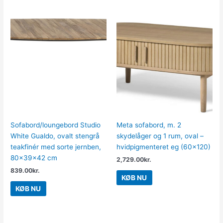
Sofabord/loungebord Studio
Meta sofabord, m. 2
White Gualdo, ovalt stengrå
skydelåger og 1 rum, oval –
teakfinér med sorte jernben,
hvidpigmenteret eg (60×120)
80x39x42 cm
2,729.00
kr.
839.00
kr.
KØB NU
KØB NU