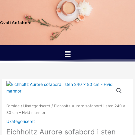
Gå
til
indholdet
Ovalt Sofabord
Menu
Forside
/
Ukategoriseret
/ Eichholtz Aurore sofabord i sten 240 x
80 cm – Hvid marmor
Ukategoriseret
Eichholtz Aurore sofabord i sten