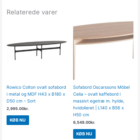
Relaterede varer
Rowico Colton ovalt sofabord
Sofabord Oscarssons Möbel
i metal og MDF H43 x B180 x
Celia – ovalt kaffebord i
D50 cm – Sort
massivt egetræ m. hylde,
hvidolieret | L140 x B56 x
2,995.00
kr.
H50 cm
KØB NU
6,549.00
kr.
KØB NU