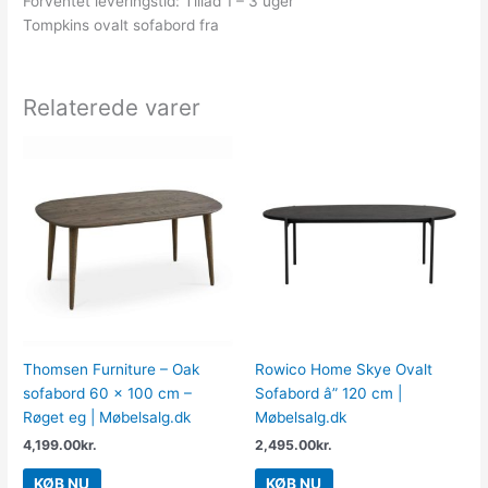
Forventet leveringstid: Tillad 1 – 3 uger
Tompkins ovalt sofabord fra
Relaterede varer
Thomsen Furniture – Oak
Rowico Home Skye Ovalt
sofabord 60 x 100 cm –
Sofabord â” 120 cm |
Røget eg | Møbelsalg.dk
Møbelsalg.dk
4,199.00
kr.
2,495.00
kr.
KØB NU
KØB NU