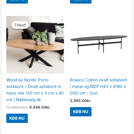
Den
Den
oprindelige
aktuelle
Tilbud!
Tilbud!
pris
pris
var:
er:
10,499.00kr..
9,449.00kr..
Wood by Nordic Porto
Rowico Colton ovalt sofabord
sofabord – Ovalt sofabord m.
i metal og MDF H43 x B180 x
natur olie 140 cm x 3 cm x 80
D50 cm – Sort
cm | Møbelsalg.dk
2,995.00
kr.
10,499.00
kr.
9,449.00
kr.
KØB NU
KØB NU