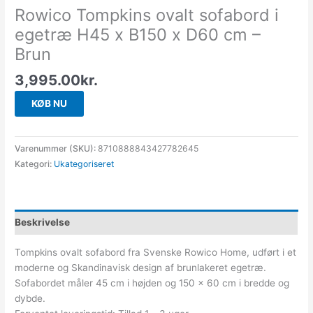
Rowico Tompkins ovalt sofabord i
egetræ H45 x B150 x D60 cm –
Brun
3,995.00
kr.
KØB NU
Varenummer (SKU):
8710888843427782645
Kategori:
Ukategoriseret
Beskrivelse
Tompkins ovalt sofabord fra Svenske Rowico Home, udført i et
moderne og Skandinavisk design af brunlakeret egetræ.
Sofabordet måler 45 cm i højden og 150 x 60 cm i bredde og
dybde.