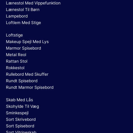
Lænestol Med Vippefunktion
Lænestol Til Børn
Lampebord
Loftlem Med Stige
Loftstige
Makeup Spejl Med Lys
Marmor Spisebord
Metal Reol
Rattan Stol
Rokkestol
Rullebord Med Skuffer
Rundt Spisebord
Rundt Marmor Spisebord
Skab Med Lås
Skohylde Til Væg
Sminkespejl
Sort Skrivebord
Sort Spisebord
Sort Vitrineskab