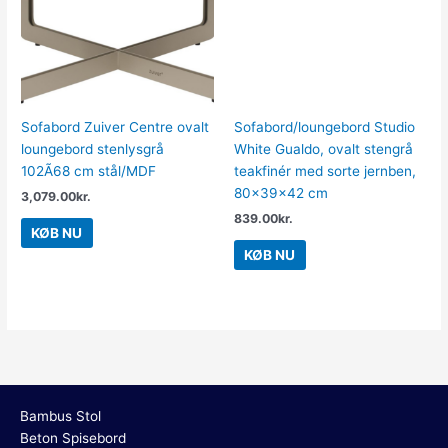
Sofabord Zuiver Centre ovalt
Sofabord/loungebord Studio
loungebord stenlysgrå
White Gualdo, ovalt stengrå
102Ã68 cm stål/MDF
teakfinér med sorte jernben,
80x39x42 cm
3,079.00
kr.
839.00
kr.
KØB NU
KØB NU
Bambus Stol
Beton Spisebord