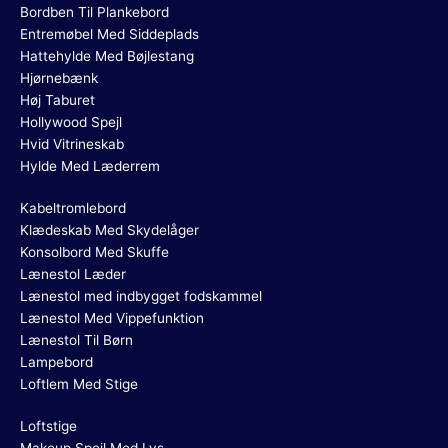
Bordben Til Plankebord
Entremøbel Med Siddeplads
Hattehylde Med Bøjlestang
Hjørnebænk
Høj Taburet
Hollywood Spejl
Hvid Vitrineskab
Hylde Med Læderrem
Kabeltromlebord
Klædeskab Med Skydelåger
Konsolbord Med Skuffe
Lænestol Læder
Lænestol med indbygget fodskammel
Lænestol Med Vippefunktion
Lænestol Til Børn
Lampebord
Loftlem Med Stige
Loftstige
Makeup Spejl Med Lys