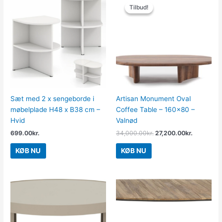
oprindelige
aktuelle
Tilbud!
Tilbud!
pris
pris
var:
er:
34,000.00kr..
27,200.00
Sæt med 2 x sengeborde i
Artisan Monument Oval
møbelplade H48 x B38 cm –
Coffee Table – 160×80 –
Hvid
Valnød
699.00
kr.
34,000.00
kr.
27,200.00
kr.
KØB NU
KØB NU