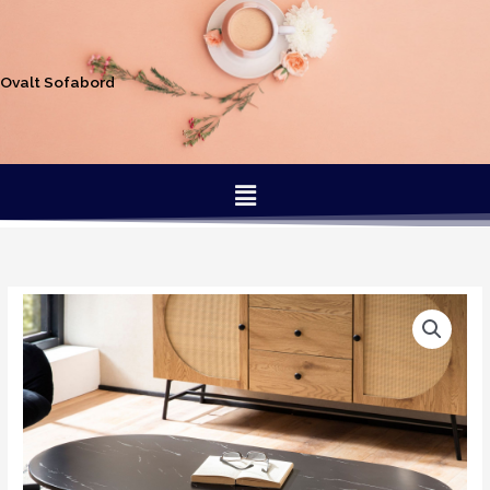
Gå
til
indholdet
Ovalt Sofabord
Menu