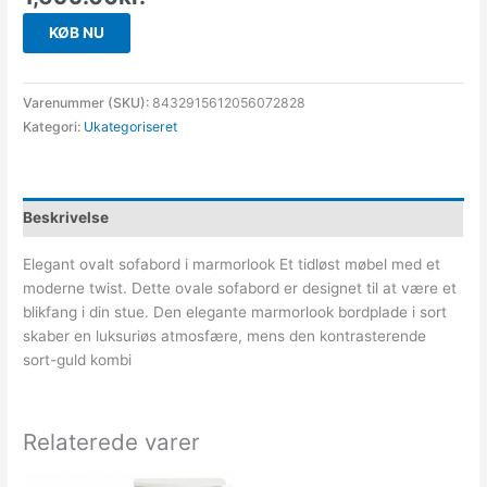
KØB NU
Varenummer (SKU):
8432915612056072828
Kategori:
Ukategoriseret
Beskrivelse
Elegant ovalt sofabord i marmorlook Et tidløst møbel med et
moderne twist. Dette ovale sofabord er designet til at være et
blikfang i din stue. Den elegante marmorlook bordplade i sort
skaber en luksuriøs atmosfære, mens den kontrasterende
sort-guld kombi
Relaterede varer
Den
Den